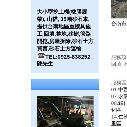
大小型挖土機(橡膠履
帶), 山貓, 35噸砂石車,
台南市
提供台南地區重機具施
工,回填,整地,移樹,管路
開挖,房屋拆除,砂石土方
買賣,砂石土方運輸.
TEL:0925-838252
服務項
陳先生
回填, 
服務區
01.
中
07.
永
08.
歸
化區
,
14.
仁
里區
,