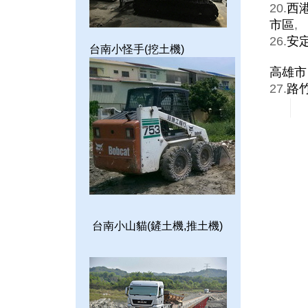
20.
西
市區
,
26.
安
台南小怪手(挖土機)
高雄市
27.
路
台南小山貓(鏟土機,推土機)