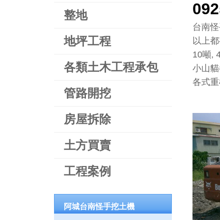
09
整地
台南怪手
地坪工程
以上都
10噸,
各類土木工程承包
小山貓
各式重機
管路開挖
房屋拆除
土方買賣
工程案例
阿城台南怪手挖土機