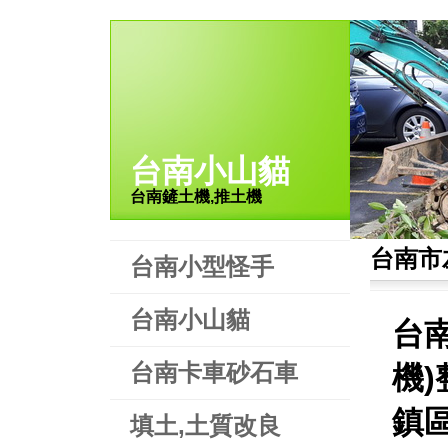
台南小山貓
台南鏟土機,推土機
台南市
台南小型怪手
台南小山貓
台
台南卡車砂石車
機
鎮
填土,土質改良