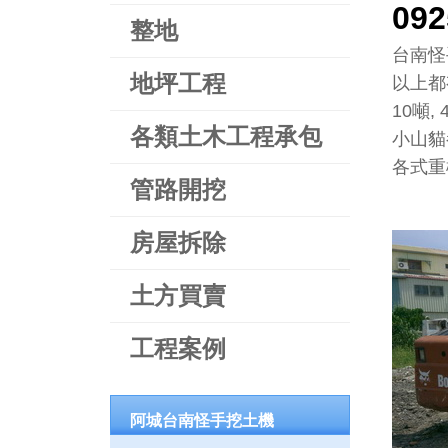
09
整地
台南怪手
地坪工程
以上都
10噸,
各類土木工程承包
小山貓
各式重機
管路開挖
房屋拆除
土方買賣
工程案例
阿城台南怪手挖土機