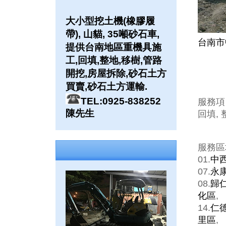
大小型挖土機(橡膠履
帶), 山貓, 35噸砂石車,
台南市
提供台南地區重機具施
工,回填,整地,移樹,管路
開挖,房屋拆除,砂石土方
買賣,砂石土方運輸.
TEL:0925-838252
服務項
陳先生
回填, 
服務區
01.
中
07.
永
08.
歸
化區
,
14.
仁
里區
,