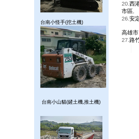
20.
西
市區
,
26.
安
台南小怪手(挖土機)
高雄市
27.
路
台南小山貓(鏟土機,推土機)