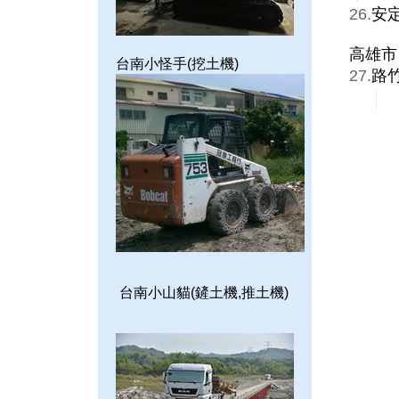
26.
安
高雄市
台南小怪手(挖土機)
27.
路
台南小山貓(鏟土機,推土機)