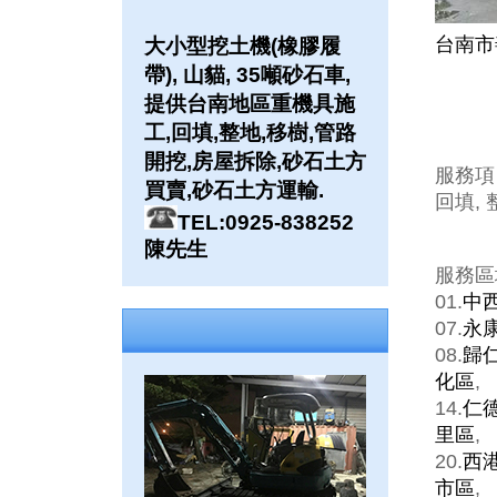
台南市
大小型挖土機(橡膠履
帶), 山貓, 35噸砂石車,
提供台南地區重機具施
工,回填,整地,移樹,管路
開挖,房屋拆除,砂石土方
服務項
買賣,砂石土方運輸.
回填, 
TEL:0925-838252
陳先生
服務區
01.
中
07.
永
08.
歸
化區
,
14.
仁
里區
,
20.
西
市區
,