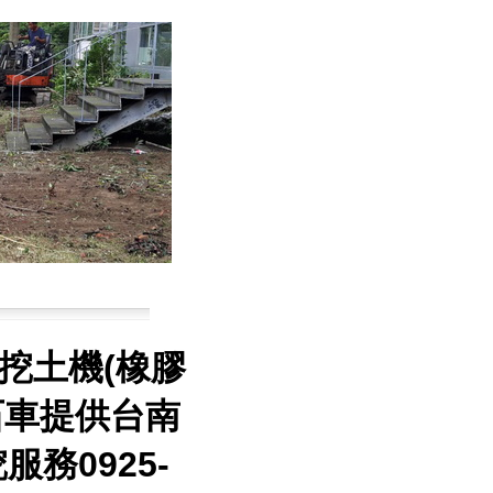
挖土機(橡膠
砂石車提供台南
務0925-