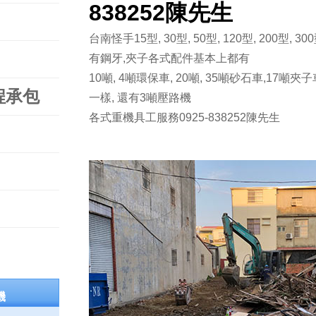
838252陳先生
台南怪手15型, 30型, 50型, 120型, 200型,
有鋼牙,夾子各式配件基本上都有
10噸, 4噸環保車, 20噸, 35噸砂石車,17噸夾
程承包
一樣, 還有3噸壓路機
各式重機具工服務0925-838252陳先生
機