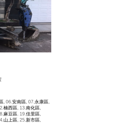
賣
區
, 06.
安南區
, 07.
永康區
,
2.
楠西區
, 13.
南化區
,
8.
麻豆區
. 19.
佳里區
,
4.
山上區
, 25.
新市區
,