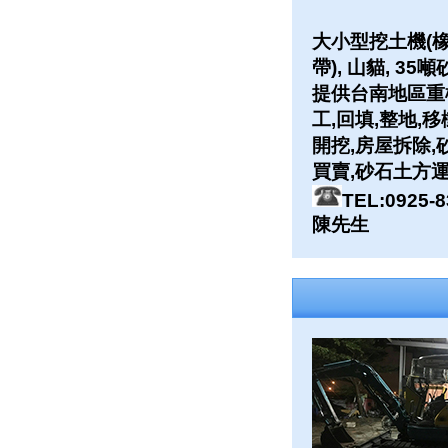
大小型挖土機(
帶), 山貓, 35
提供台南地區重
工,回填,整地,移
開挖,房屋拆除,
買賣,砂石土方運
TEL:0925-8
陳先生