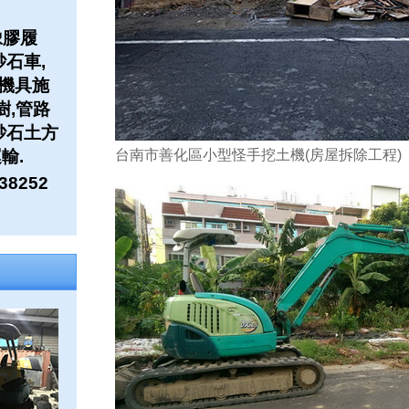
橡膠履
噸砂石車,
機具施
樹,管路
砂石土方
輸.
台南市善化區小型怪手挖土機(房屋拆除工程)
38252