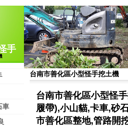
怪手
機
台南市善化區小型怪手挖土機
手
台南市善化區小型怪手
石車
履帶),小山貓,卡車,
市善化區整地,管路開挖服
良