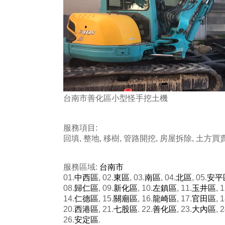
台南市善化區小型怪手挖土機
服務項目:
回填, 整地, 移樹, 管路開挖, 房屋拆除, 土方買
服務區域:
台南市
01.
中西區
, 02.
東區
, 03.
南區
, 04.
北區
, 05.
安平
08.
歸仁區
, 09.
新化區
, 10.
左鎮區
, 11.
玉井區
, 1
14.
仁德區
, 15.
關廟區
, 16.
龍崎區
, 17.
官田區
, 1
20.
西港區
, 21.
七股區
. 22.
善化區
, 23.
大內區
, 2
26.
安定區
.