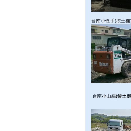
台南小怪手(挖土機
台南小山貓(鏟土機