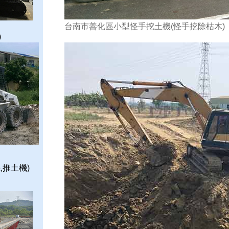
台南市善化區小型怪手挖土機(怪手挖除枯木)
)
,推土機)